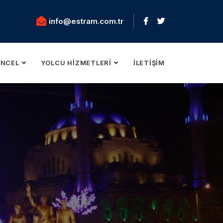
info@estram.com.tr
NCEL
YOLCU HIZMETLERI
İLETIŞIM